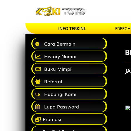
AMAT DATANG DI KOKITOTO MENYEDIAKAN FREECHIPS 100RIBU S
INFO TERKINI:
Cara Bermain
B
History Nomor
Buku Mimpi
J
Referral
Hubungi Kami
Lupa Password
Promosi