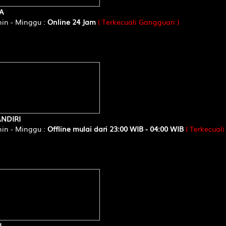
A
nin - Minggu :
Online 24 Jam
( Terkecuali Gangguan )
NDIRI
nin - Minggu :
Offline mulai dari 23:00 WIB - 04:00 WIB
( Terkecual
I