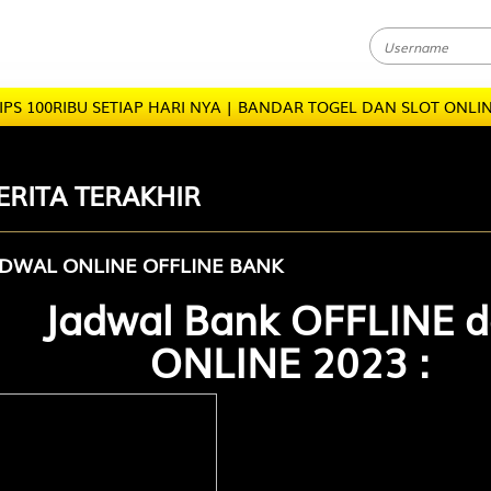
ETIAP HARI NYA | BANDAR TOGEL DAN SLOT ONLINE TERPERCA
ERITA TERAKHIR
ADWAL ONLINE OFFLINE BANK
Jadwal Bank OFFLINE 
ONLINE 2023 :