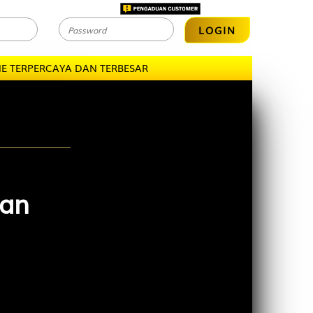
LOGIN
YA DAN TERBESAR
dan