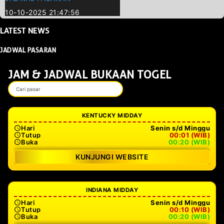
10-10-2025 21:47:56
LATEST
NEWS
JADWAL PASARAN
JAM & JADWAL BUKAAN TOGEL
KENTUCKY MIDDAY
Hari
Senin s/d Minggu
Tutup
00:01 (WIB)
Buka
00:20 (WIB)
KUNJUNGI WEBSITE
INDIANA MIDDAY
Hari
Senin s/d Minggu
Tutup
00:10 (WIB)
Buka
00:20 (WIB)