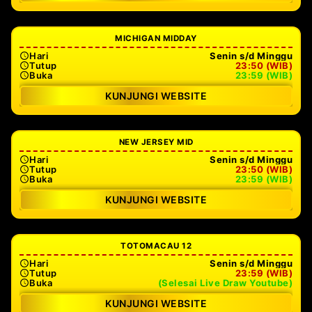
MICHIGAN MIDDAY
Hari
Senin s/d Minggu
Tutup
23:50 (WIB)
Buka
23:59 (WIB)
KUNJUNGI WEBSITE
NEW JERSEY MID
Hari
Senin s/d Minggu
Tutup
23:50 (WIB)
Buka
23:59 (WIB)
KUNJUNGI WEBSITE
TOTOMACAU 12
Hari
Senin s/d Minggu
Tutup
23:59 (WIB)
Buka
(Selesai Live Draw Youtube)
KUNJUNGI WEBSITE