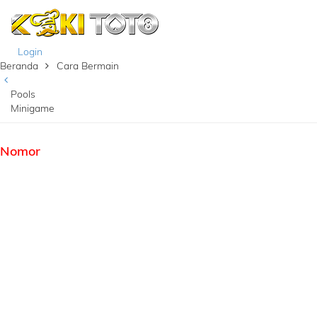
Login
Beranda
Cara Bermain
Pools
Minigame
Nomor
Keluar
nomor pengeluaran adalah berdasar kan 1st prize nomor yang
dihasilkan oleh 4D Singapore untuk melihat hasil nomor tersebut bisa
dilihat di xxxx
Contoh nomor bola angka yang dihasilkan Singapore toto:
Bola 1 = 7
Bola 2 = 21
Bola 3 = 29
Bola 4 = 32
Bola 5 = 36
Bola 6 = 38